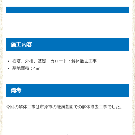
施工内容
石塔、外柵、基礎、カロート：解体撤去工事
墓地面積：4㎡
備考
今回の解体工事は市原市の能満墓園での解体撤去工事でした。