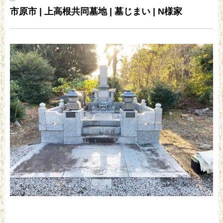
市原市 | 上高根共同墓地 | 墓じまい | N様家