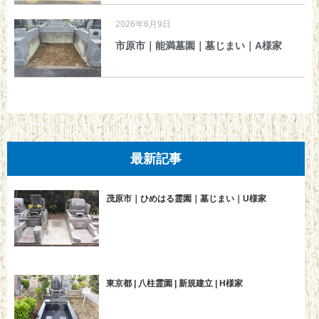
2026年6月9日
市原市｜能満墓園｜墓じまい｜A様家
最新記事
茂原市｜ひめはる霊園｜墓じまい｜U様家
東京都 | 八柱霊園 | 新規建立 | H様家