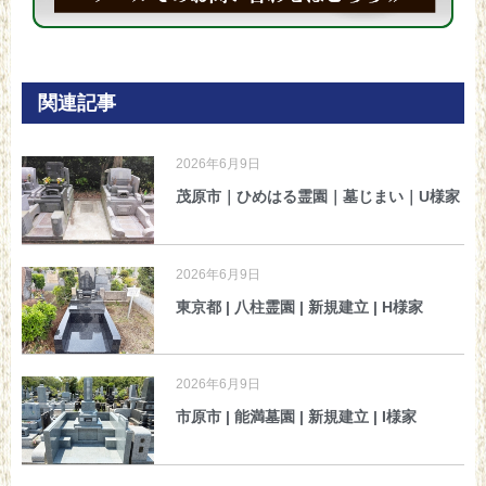
関連記事
2026年6月9日
茂原市｜ひめはる霊園｜墓じまい｜U様家
2026年6月9日
東京都 | 八柱霊園 | 新規建立 | H様家
2026年6月9日
市原市 | 能満墓園 | 新規建立 | I様家