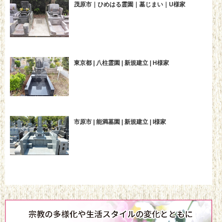
茂原市｜ひめはる霊園｜墓じまい｜U様家
東京都 | 八柱霊園 | 新規建立 | H様家
市原市 | 能満墓園 | 新規建立 | I様家