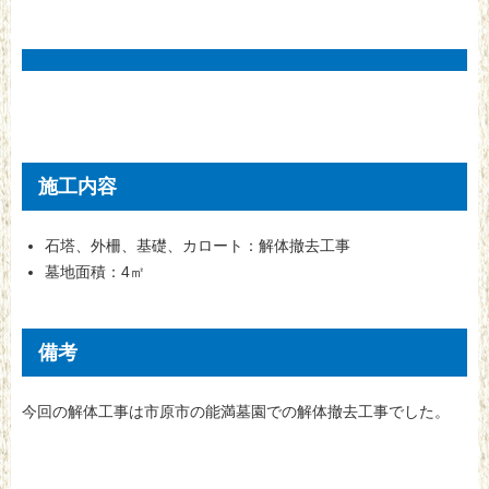
施工内容
石塔、外柵、基礎、カロート：解体撤去工事
墓地面積：4㎡
備考
今回の解体工事は市原市の能満墓園での解体撤去工事でした。