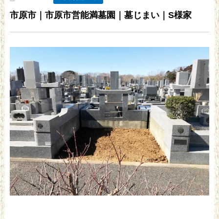
市原市｜市原市営能満墓園｜墓じまい｜S様家