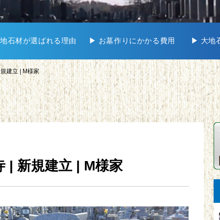
 大地石材が選ばれる理由
▶︎ お墓作りにかかる費用
▶︎ 大
新規建立 | M様家
 | 新規建立 | M様家