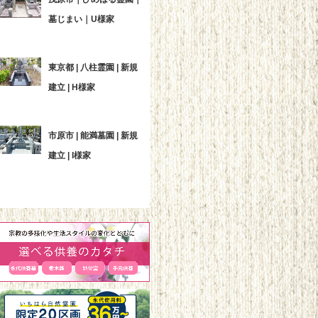
墓じまい｜U様家
東京都 | 八柱霊園 | 新規
建立 | H様家
市原市 | 能満墓園 | 新規
建立 | I様家