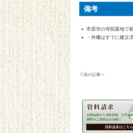
備考
市原市の寺院墓地で
・外柵はすでに建立
前の記事へ