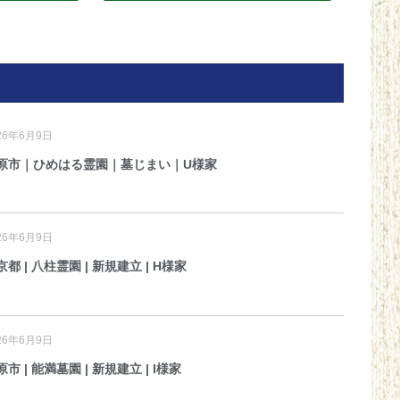
26年6月9日
原市｜ひめはる霊園｜墓じまい｜U様家
26年6月9日
京都 | 八柱霊園 | 新規建立 | H様家
26年6月9日
市 | 能満墓園 | 新規建立 | I様家