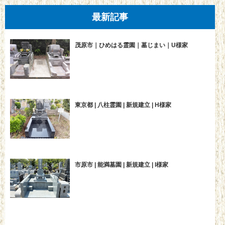
最新記事
茂原市｜ひめはる霊園｜墓じまい｜U様家
東京都 | 八柱霊園 | 新規建立 | H様家
市原市 | 能満墓園 | 新規建立 | I様家