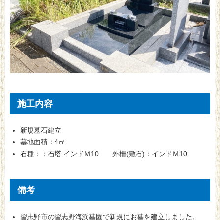
施工内容
新規墓石建立
墓地面積：4㎡
石種：：石塔:インドＭ10 外柵(敷石)：インドＭ10
備考
習志野市の習志野海浜墓園で新規にお墓を建立しました。