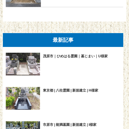
最新記事
茂原市｜ひめはる霊園｜墓じまい｜U様家
東京都 | 八柱霊園 | 新規建立 | H様家
市原市 | 能満墓園 | 新規建立 | I様家