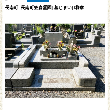
長南町 |長南町笠森霊園| 墓じまい| I様家