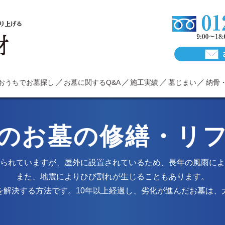
り上げる
おうちでお墓探し
お墓に関するQ&A
施工実績
墓じまい
納骨
のお墓の修繕・リ
られていますが、屋外に設置されているため、
長年の風雨によ
また、地震によりひび割れが生じることもあります。
を解決する方法です。
10年以上経過し、劣化が進んだお墓は、