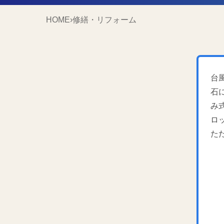
HOME
›
修繕・リフォーム
台
石
み
ロ
た