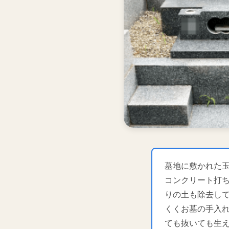
墓地に敷かれた
コンクリート打
りの土も除去し
くくお墓の手入
ても抜いても生