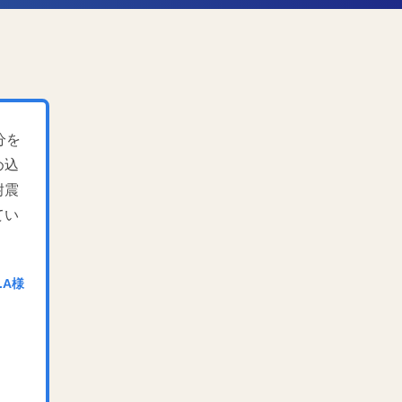
分を
め込
耐震
てい
.A様