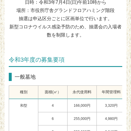
日時：令和3年7月4日(日)午前10時から
場所：市役所庁舎グランドフロアハミング階段
抽選は申込区分ごとに区画単位で行います。
新型コロナウイルス感染予防のため、抽選会の入場者
数を制限します。
令和3年度の募集要項
一般墓地
種別
面積(㎡）
永代使用料
年間管理料
和型
4
166,000円
3,320円
6
255,000円
4,980円