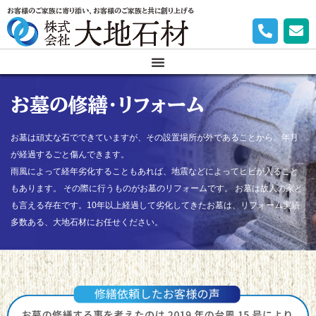
お客様のご家族に寄り添い、お客様のご家族と共に創り上げる
お墓の修繕・リフォーム
お墓は頑丈な石でできていますが、その設置場所が外であることから、年月
が経過するごと傷んできます。
雨風によって経年劣化することもあれば、地震などによってヒビが入ること
もあります。
その際に行うものがお墓のリフォームです。
お墓は故人の家と
も言える存在です。10年以上経過して劣化してきたお墓は、リフォーム実績
多数ある、大地石材にお任せください。