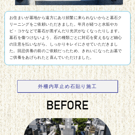
お住まいが墓地から遠方にあり頻繁に来られないからと墓石ク
リーニングをご依頼いただきました。年月が経つと水垢やカ
ビ・コケなどで墓石が黒ずんだり光沢がなくなったりします。
墓石を傷つけないよう、石の種類ごとに対応を変えるなど細心
の注意を払いながら、しっかりキレイにさせていただきまし
た。回忌供養の前のご依頼だったため、きれいになったお墓で
ご供養をあげられたと喜んでいただけました。
外柵内草止め石貼り施工