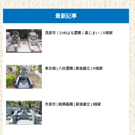
最新記事
茂原市｜ひめはる霊園｜墓じまい｜U様家
東京都 | 八柱霊園 | 新規建立 | H様家
市原市 | 能満墓園 | 新規建立 | I様家