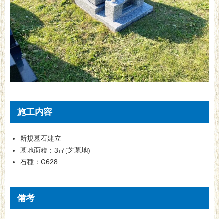
施工内容
新規墓石建立
墓地面積：3㎡(芝墓地)
石種：G628
備考