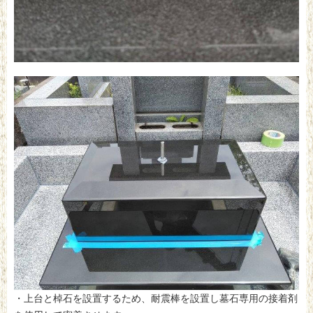
・上台と棹石を設置するため、耐震棒を設置し墓石専用の接着剤