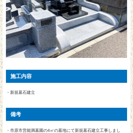
施工内容
・新規墓石建立
備考
・市原市営能満墓園の4㎡の墓地にて新規墓石建立工事しまし