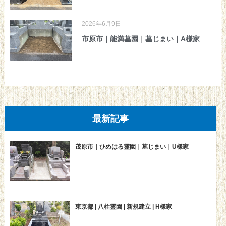
2026年6月9日
市原市｜能満墓園｜墓じまい｜A様家
最新記事
茂原市｜ひめはる霊園｜墓じまい｜U様家
東京都 | 八柱霊園 | 新規建立 | H様家