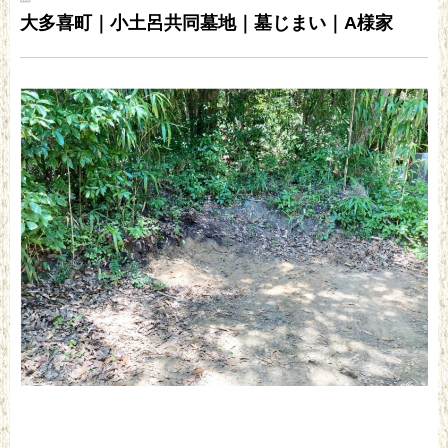
大多喜町｜小土呂共同墓地｜墓じまい｜A様家