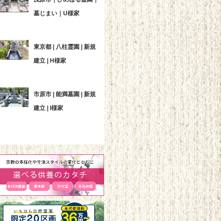
墓じまい｜U様家
東京都 | 八柱霊園 | 新規
建立 | H様家
市原市 | 能満墓園 | 新規
建立 | I様家