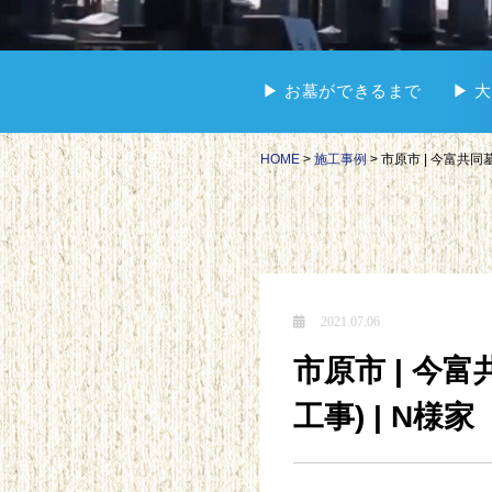
▶︎ お墓ができるまで
▶︎
HOME
>
施工事例
>
市原市 | 今富共同墓
2021.07.06
市原市 | 今富
工事) | N様家