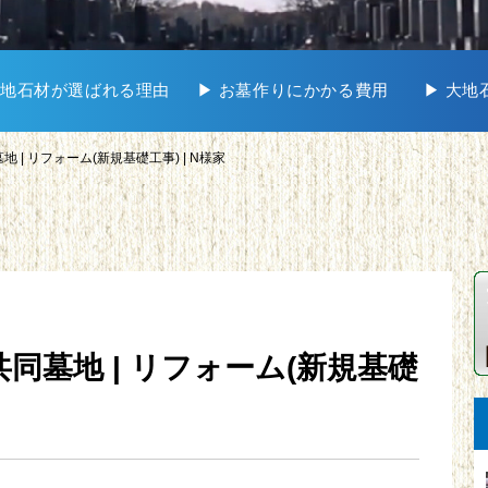
 大地石材が選ばれる理由
▶︎ お墓作りにかかる費用
▶︎ 大
地 | リフォーム(新規基礎工事) | N様家
共同墓地 | リフォーム(新規基礎