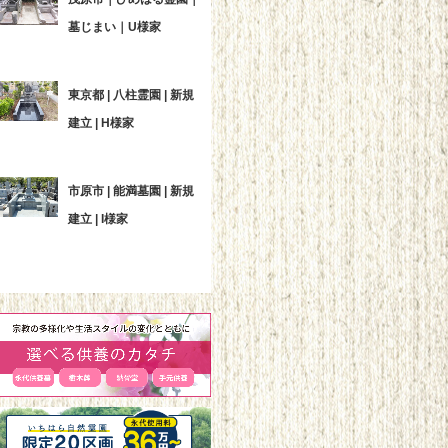
墓じまい｜U様家
東京都 | 八柱霊園 | 新規
建立 | H様家
市原市 | 能満墓園 | 新規
建立 | I様家