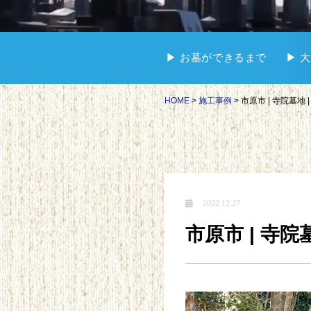
▶︎ お墓ができるまで
▶︎
HOME
>
施工事例
>
市原市 | 寺院墓地 
2022.12.27
市原市 | 寺院