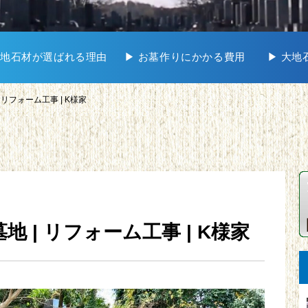
 大地石材が選ばれる理由
▶︎ お墓作りにかかる費用
▶︎ 大
| リフォーム工事 | K様家
墓地 | リフォーム工事 | K様家