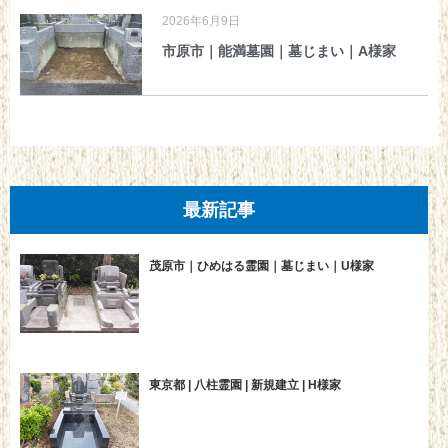
2026年6月9日
市原市｜能満墓園｜墓じまい｜A様家
最新記事
茂原市｜ひめはる霊園｜墓じまい｜U様家
東京都 | 八柱霊園 | 新規建立 | H様家