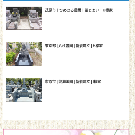
茂原市｜ひめはる霊園｜墓じまい｜U様家
東京都 | 八柱霊園 | 新規建立 | H様家
市原市 | 能満墓園 | 新規建立 | I様家