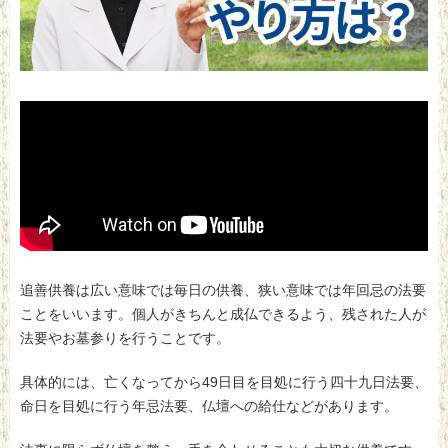
追善供養は広い意味では毎日の供養、狭い意味では年回忌の法要
ことをいいます。個人がきちんと成仏できるよう、残された人が
法要やお墓参りを行うことです。
具体的には、亡くなってから49日目を目処に行う四十九日法要、
命日を目処に行う年忌法要、仏壇への給仕などがあります。