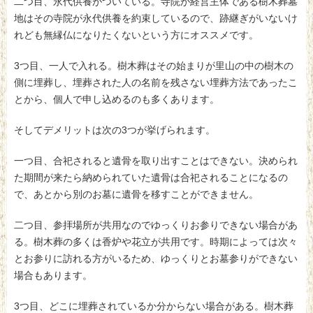
二つ目、永代供養がついている。寺院が経営主体である樹木葬墓
地はその寺院が永代供養を約束しているので、跡継ぎがいないけ
れども無縁仏になりたくないという方にオススメです。
3つ目、一人で入れる。樹木葬はその始まりが里山の中の樹木の
側に埋葬し、埋葬された人の名前を残さない埋葬方法であったこ
とから、個人で申し込めるのも多くあります。
そしてデメリットは次の3つが挙げられます。
一つ目、合祀されると遺骨を取り出すことはできない。決められ
た期間が来たら納められていた遺骨は合祀されることになるの
で、あとから別のお墓に遺骨を移すことができません。
二つ目、参拝場所が共用なのでゆっくりお参りできない場合があ
る。樹木葬の多くは香炉や花立が共用です。時期によっては次々
とお参りに訪れる方がいるため、ゆっくりとお墓参りができない
場合もあります。
3つ目、どこに埋葬されているか分からない場合がある。樹木葬