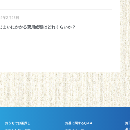
25年2月23日
じまいにかかる費用総額はどれくらいか？
おうちでお墓探し
お墓に関するQ＆A
施
墓