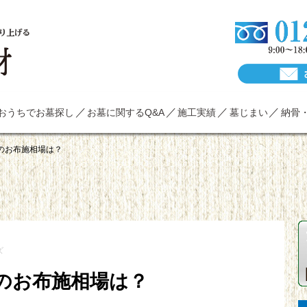
り上げる
おうちでお墓探し
お墓に関するQ&A
施工実績
墓じまい
納骨
のお布施相場は？
ズ
のお布施相場は？