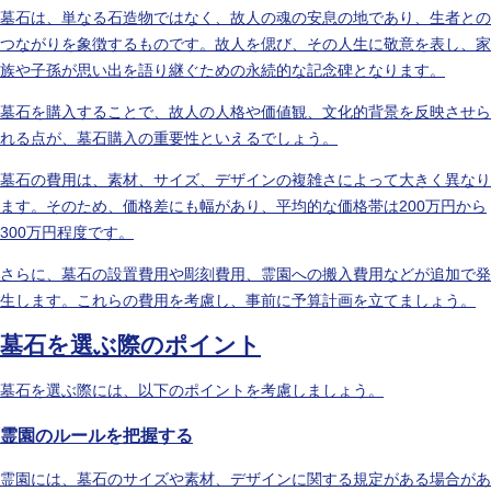
墓石は、単なる石造物ではなく、故人の魂の安息の地であり、生者との
つながりを象徴するものです。故人を偲び、その人生に敬意を表し、家
族や子孫が思い出を語り継ぐための永続的な記念碑となります。
墓石を購入することで、故人の人格や価値観、文化的背景を反映させら
れる点が、墓石購入の重要性といえるでしょう。
墓石の費用は、素材、サイズ、デザインの複雑さによって大きく異なり
ます。そのため、価格差にも幅があり、平均的な価格帯は200万円から
300万円程度です。
さらに、墓石の設置費用や彫刻費用、霊園への搬入費用などが追加で発
生します。これらの費用を考慮し、事前に予算計画を立てましょう。
墓石を選ぶ際のポイント
墓石を選ぶ際には、以下のポイントを考慮しましょう。
霊園のルールを把握する
霊園には、墓石のサイズや素材、デザインに関する規定がある場合があ