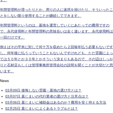
年間管理料が滞ったりとか、周りの人に迷惑を掛けたり、そういったこ
とをしない限り使用することが継続してできます。
年間管理料というのは、墓地を運営していくにあたっての費用ですの
で、永代使用料と年間管理料の意味合いは全く違います。永代使用料は
一回だけです。
例えばその平米に対して何十万を収めたら２回毎年払う必要もないです
し、何年後に払うっていうこともないんですけれども、ただ霊園によっ
ては５０年とか３０年とかそういう決まりもあるので、その辺はしっか
りと石材店もしくは管理事務所管理会社の説明を聞くことが大切だと思
います。
News
03月09日
後悔しない霊園・墓地の選び方とは？
03月07日
墓じまいの代行業者の選び方と注意点は？
03月06日
墓じまいに補助金はあるのか？費用を安く抑える方法
02月25日
墓じまいによくあるトラブルとは？