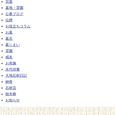
宗派
墓地・霊園
公募ブログ
位牌
お役立ちコラム
お墓
墓石
墓じまい
霊園
戒名
お布施
永代供養
大地石材日記
納骨
石材店
樹木葬
お知らせ