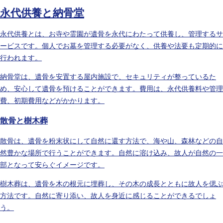
永代供養と納骨堂
永代供養とは、お寺や霊園が遺骨を永代にわたって供養し、管理するサ
ービスです。個人でお墓を管理する必要がなく、供養や法要も定期的に
行われます。
納骨堂は、遺骨を安置する屋内施設で、セキュリティが整っているた
め、安心して遺骨を預けることができます。費用は、永代供養料や管理
費、初期費用などがかかります。
散骨と樹木葬
散骨は、遺骨を粉末状にして自然に還す方法で、海や山、森林などの自
然豊かな場所で行うことができます。自然に溶け込み、故人が自然の一
部となって安らぐイメージです。
樹木葬は、遺骨を木の根元に埋葬し、その木の成長とともに故人を偲ぶ
方法です。自然に寄り添い、故人を身近に感じることができるでしょ
う。