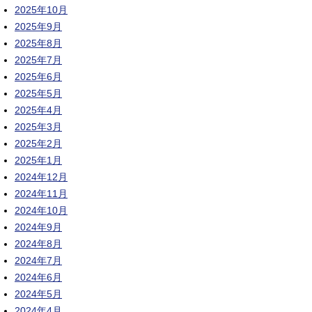
2025年10月
2025年9月
2025年8月
2025年7月
2025年6月
2025年5月
2025年4月
2025年3月
2025年2月
2025年1月
2024年12月
2024年11月
2024年10月
2024年9月
2024年8月
2024年7月
2024年6月
2024年5月
2024年4月