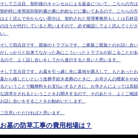
そして三点目、契約後のキャンセルによる返金について。こちらの方は
契約時に使用規則契約書の裏に約款などに書いてあるので、こちらの方
はよく読んで分からない部分は、契約された管理事務所もしくは石材店
のほうが代行していると思いますので、必ず確認してよく読んでくださ
い。
そして四点目です。親族のトラブルです。ご家族ご親族とのお話し合い
がしっかりと出来てなかった為にこういったトラブルが起こることがあ
るので、よく話し合いをしてから進行すると良いと思います。
そして五点目です。お墓を引っ越し先に墓地を購入して、もとあったお
墓から移したいという改葬手続き改葬のときに、お寺さんの檀家をやめ
るということで離檀料をお支払いするときに、お寺さんによっては高額
な請求をされるということをお聞きするので、そのあたり、よくご相談
お話し合いをすることをお勧めいたします。
ご注意いただければと思います。
お墓の防草工事の費用相場は？