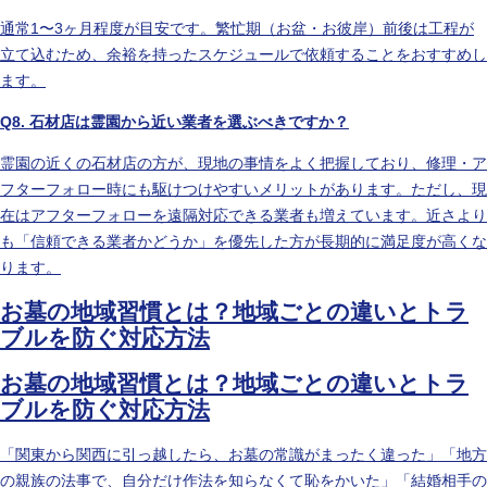
通常1〜3ヶ月程度が目安です。繁忙期（お盆・お彼岸）前後は工程が
立て込むため、余裕を持ったスケジュールで依頼することをおすすめし
ます。
Q8. 石材店は霊園から近い業者を選ぶべきですか？
霊園の近くの石材店の方が、現地の事情をよく把握しており、修理・ア
フターフォロー時にも駆けつけやすいメリットがあります。ただし、現
在はアフターフォローを遠隔対応できる業者も増えています。近さより
も「信頼できる業者かどうか」を優先した方が長期的に満足度が高くな
ります。
お墓の地域習慣とは？地域ごとの違いとトラ
ブルを防ぐ対応方法
お墓の地域習慣とは？地域ごとの違いとトラ
ブルを防ぐ対応方法
「関東から関西に引っ越したら、お墓の常識がまったく違った」「地方
の親族の法事で、自分だけ作法を知らなくて恥をかいた」「結婚相手の